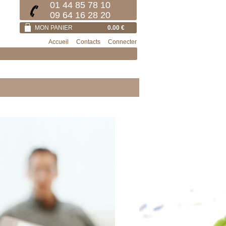
01 44 85 78 10
09 64 16 28 20
MON PANIER
0.00 €
Accueil
Contacts
Connecter